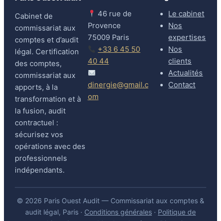
46 rue de
Le cabinet
Cabinet de
Provence
Nos
commissariat aux
75009 Paris
expertises
comptes et d’audit
+33 6 45 50
Nos
légal. Certification
40 44
clients
des comptes,
Actualités
commissariat aux
dinergie@gmail.c
Contact
apports, à la
om
transformation et à
la fusion, audit
contractuel :
sécurisez vos
opérations avec des
professionnels
indépendants.
© 2026 Paris Ouest Audit — Commissariat aux comptes &
audit légal, Paris ·
Conditions générales
·
Politique de